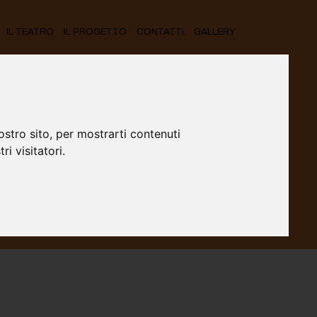
IL TEATRO
IL PROGETTO
CONTATTI
GALLERY
ostro sito, per mostrarti contenuti
ri visitatori.