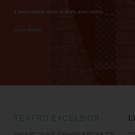
Il teatro resiste come un divino anacronismo
Orson Welles
TEATRO EXCELSIOR
L
Piazza del Popolo 5 - Passaggio di Bettona (PG)
Pri